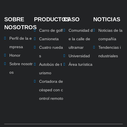
SOBRE
PRODUCTOS
CASO
NOTICIAS
NOSOTROS
Carro de golf
Comunidad d
Noticias de la
Perfil de la e
Camioneta
e la calle de
compañía
mpresa
Cuatro rueda
ultramar
Tendencias i
Honor
s
Universidad
ndustriales
Sobre nosotr
Autobús de t
Área turística
os
urismo
Cortadora de
césped con c
ontrol remoto