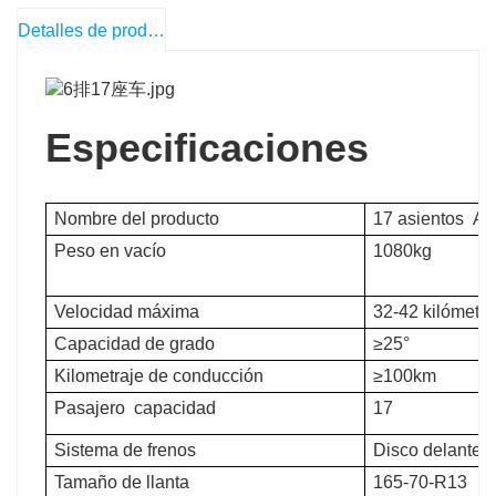
Detalles de producto
Especificaciones
Nombre del producto
17 asientos
Aut
Peso en vacío
1080kg
Velocidad máxima
32-42 kilómetro
Capacidad de grado
≥25°
Kilometraje de conducción
≥100km
Pasajero
capacidad
17
Sistema de frenos
Disco delantero
Tamaño de llanta
165-70-R13