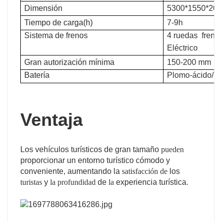
Dimensión
5300*1550*20
Tiempo de carga(h)
7-9h
Sistema de frenos
4 ruedas
freno
Eléctrico
Gran autorización mínima
150-200 mm
Batería
Plomo-ácido/
L
Ventaja
Los vehículos turísticos de gran tamaño
pueden
proporcionar un
entorno turístico cómodo y
conveniente, aumentando
la
satisfacción
de
los
turistas
y
la
profundidad
de
la
experiencia turística.