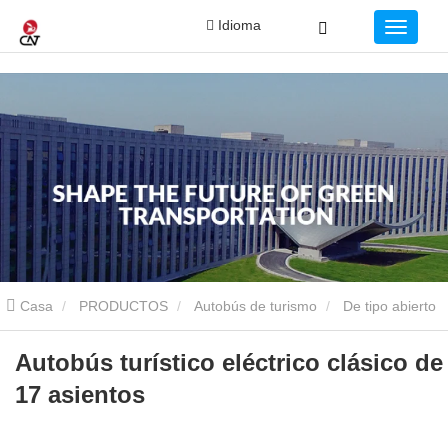
Idioma
Casa
PRODUCTOS
Autobús de turismo
De tipo abierto
Autobús turístico eléctrico clásico de 17 asientos
Autobús turístico eléctrico clásico de
17 asientos