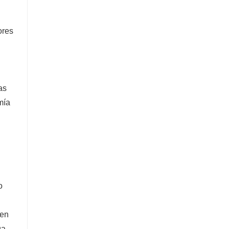
ores
as
mía
o
 en
ga