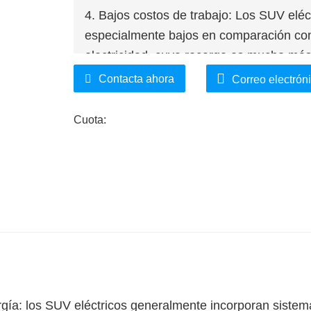
4. Bajos costos de trabajo: Los SUV eléc
especialmente bajos en comparación con l
electricidad, cuya recarga es mucho más
menos costoso.
Contacta ahora
Correo electrón
Cuota:
rgía: los SUV eléctricos generalmente incorporan sistem