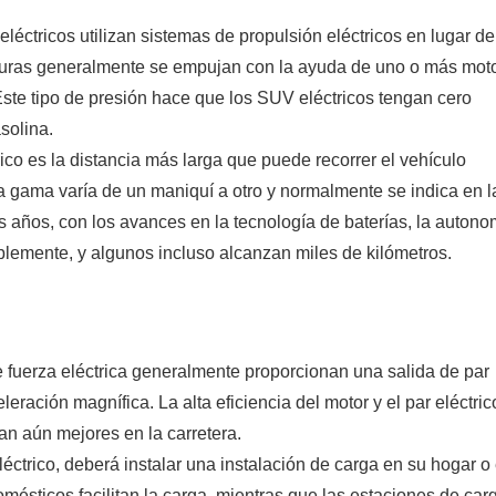
léctricos utilizan sistemas de propulsión eléctricos en lugar de
cturas generalmente se empujan con la ayuda de uno o más mot
Este tipo de presión hace que los SUV eléctricos tengan cero
solina.
o es la distancia más larga que puede recorrer el vehículo
 gama varía de un maniquí a otro y normalmente se indica en l
s años, con los avances en la tecnología de baterías, la autono
emente, y algunos incluso alcanzan miles de kilómetros.
de fuerza eléctrica generalmente proporcionan una salida de par
eración magnífica. La alta eficiencia del motor y el par eléctric
n aún mejores en la carretera.
éctrico, deberá instalar una instalación de carga en su hogar o
omésticos facilitan la carga, mientras que las estaciones de car