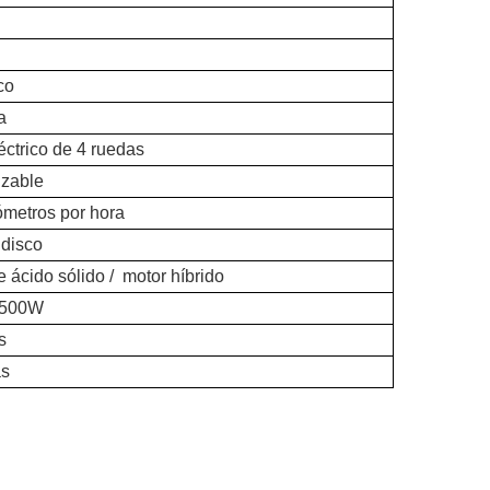
co
a
ctrico de 4 ruedas
izable
ómetros por hora
 disco
e ácido sólido /
motor híbrido
2500W
s
as