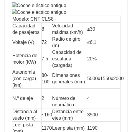
Modelo: CNT CLS8+
Capacidad
Velocidad
8
≤30
de pasajeros
máxima (km/h)
Radio de giro
Voltaje (V)
72
≤6,1
(m)
Capacidad de
Potencia del
7.5
escalada
20%
motor (KW)
(cargada)
Autonomía
80-
Dimensiones
(con carga)
5000x1550x2000
100
generales (mm)
(km)
N.º de eje
2
Número de
4
neumático
Distancia al
Distancia entre
~160
3500
suelo (mm)
ejes (mm)
Leer pista
1170
Leer pista (mm)
1190
(mm)