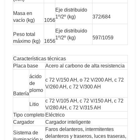
Eje distribuido
Masa en
1º/2º (kg)
372/684
vacío (kg)
1056
Eje distribuido
Peso total
1º/2º (kg)
597/1059
máximo (kg)
1656
Características técnicas
Placa base
Acero al carbono de alta resistencia
ácido
c 72 V/150 AH, o 72 V/200 AH, c 72
de
V/260 AH, c 72 V/300 AH
plomo
Batería
c 72 V/105 AH, c 72 V/150 AH, c 72
Litio
V/280 AH, c 72 V/315 AH
Tipo completo
Eléctrico
Cargador
Cargador inteligente
Faros delanteros, intermitentes
Sistema de
delanteros y traseros, luces traseras,
iluminación y