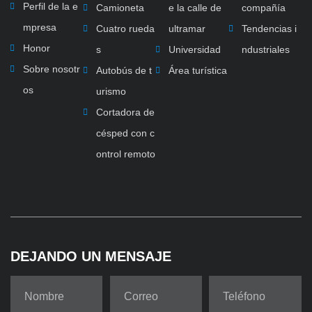
Perfil de la e
Camioneta
e la calle de
compañía
mpresa
Cuatro rueda
ultramar
Tendencias i
Honor
s
Universidad
ndustriales
Sobre nosotr
Autobús de t
Área turística
os
urismo
Cortadora de
césped con c
ontrol remoto
DEJANDO UN MENSAJE